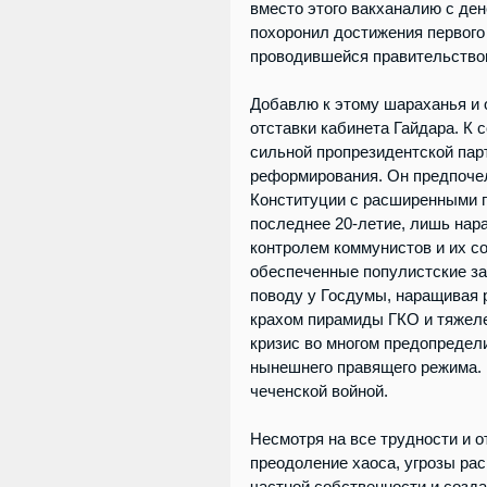
вместо этого вакханалию с ден
похоронил достижения первого
проводившейся правительство
Добавлю к этому шараханья и о
отставки кабинета Гайдара. К 
сильной пропрезидентской парт
реформирования. Он предпочел
Конституции с расширенными п
последнее 20-летие, лишь нара
контролем коммунистов и их с
обеспеченные популистские за
поводу у Госдумы, наращивая 
крахом пирамиды ГКО и тяжеле
кризис во многом предопредел
нынешнего правящего режима.
чеченской войной.
Несмотря на все трудности и 
преодоление хаоса, угрозы ра
частной собственности и созда