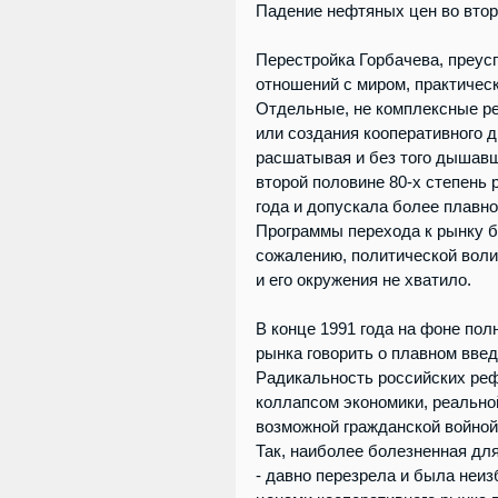
Падение нефтяных цен во втор
Перестройка Горбачева, преус
отношений с миром, практическ
Отдельные, не комплексные ре
или создания кооперативного 
расшатывая и без того дышавш
второй половине 80-х степень 
года и допускала более плавн
Программы перехода к рынку бы
сожалению, политической воли
и его окружения не хватило.
В конце 1991 года на фоне пол
рынка говорить о плавном вве
Радикальность российских реф
коллапсом экономики, реальной
возможной гражданской войной
Так, наиболее болезненная для
- давно перезрела и была неиз