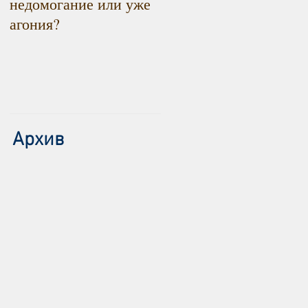
недомогание или уже
снижаться. Радоваться
агония?
или констатировать?
Архив