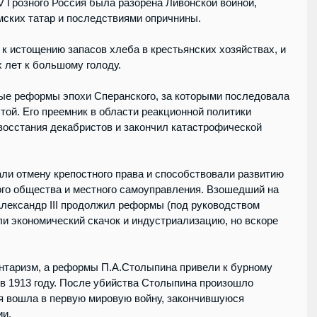
IV Грозного Россия была разорена Ливонской войной, 
ских татар и последствиями опричнины.
к истощению запасов хлеба в крестьянских хозяйствах, и 
 лет к большому голоду.
ые реформы эпохи Сперанского, за которыми последовала 
ой. Его преемник в области реакционной политики 
восстания декабристов и закончил катастрофической 
ли отмену крепостного права и способствовали развитию 
го общества и местного самоуправления. Взошедший на 
Александр III продолжил реформы (под руководством 
и экономический скачок и индустриализацию, но вскоре 
.
ентаризм, а реформы П.А.Столыпина привели к бурному 
 в 1913 году. После убийства Столыпина произошло 
я вошла в первую мировую войну, закончившуюся 
ии.