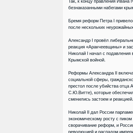
Так, к концу правления Ивана 
безнаказанными набегами крым
Бремя реформ Петра I привело 
после нескольких неурожайных
Александр I провёл либеральн
реакция «Аракчеевщины» и заст
Николай I начал с подавления 
Крымской войной.
Реформы Александра II включа
социальной сферы, гражданско
престол после убийства отца 
С.Ю.Витте), которые обеспечил
сменились застоем и реакцией
Николай II дал России парлам
экономическому росту с пиком
сворачивание реформ, и Росси
революцией и распадом импер