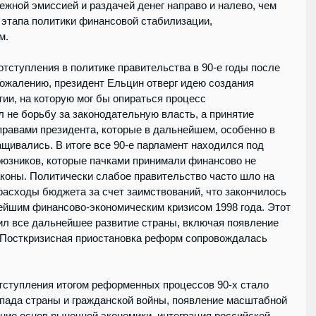
ежной эмиссией и раздачей денег направо и налево, чем 
 этапа политики финансовой стабилизации, 
м.
тступления в политике правительства в 90-е годы после 
сожалению, президент Ельцин отверг идею создания 
ии, на которую мог бы опираться процесс 
 не борьбу за законодательную власть, а принятие 
равами президента, которые в дальнейшем, особенно в 
щивались. В итоге все 90-е парламент находился под 
оюзников, которые пачками принимали финансово не 
коны. Политически слабое правительство часто шло на 
расходы бюджета за счет заимствований, что закончилось 
йшим финансово-экономическим кризисом 1998 года. Этот 
ил все дальнейшее развитие страны, включая появление 
 Посткризисная приостановка реформ сопровождалась 
отступления итогом реформенных процессов 90-х стало 
спада страны и гражданской войны, появление масштабной 
ние основ рыночной экономики, интеграция российской 