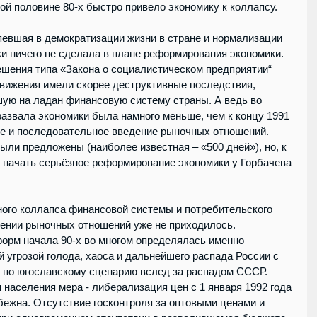
ой половине 80-х быстро привело экономику к коллапсу.
певшая в демократизации жизни в стране и нормализации 
и ничего не сделала в плане реформирования экономики. 
шения типа «Закона о социалистическом предприятии“ 
движения имели скорее деструктивные последствия, 
ую на ладан финансовую систему страны. А ведь во 
развала экономики была намного меньше, чем к концу 1991 
ое и последовательное введение рыночных отношений. 
ли предложены (наиболее известная – «500 дней»), но, к 
 начать серьёзное реформирование экономики у Горбачева 
ного коллапса финансовой системы и потребительского 
дении рыночных отношений уже не приходилось. 
орм начала 90-х во многом определялась именно 
 угрозой голода, хаоса и дальнейшего распада России с 
 по югославскому сценарию вслед за распадом СССР.  
 населения мера - либерализация цен с 1 января 1992 года 
бежна. Отсутствие госконтроля за оптовыми ценами и 