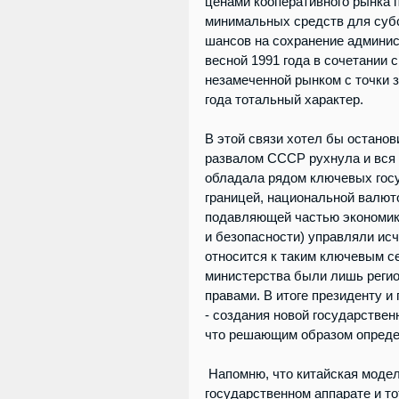
ценами кооперативного рынка 
минимальных средств для суб
шансов на сохранение админис
весной 1991 года в сочетании
незамеченной рынком с точки з
года тотальный характер. 
В этой связи хотел бы останов
развалом СССР рухнула и вся 
обладала рядом ключевых госу
границей, национальной валюто
подавляющей частью экономики
и безопасности) управляли ис
относится к таким ключевым се
министерства были лишь реги
правами. В итоге президенту 
- создания новой государстве
что решающим образом опреде
 Напомню, что китайская модель плавного реформирования базировалась на мощном 
государственном аппарате и то