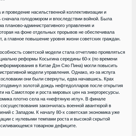
и проведение насильственной коллективизации и 
 сначала голодомором и впоследствии войной. Была 
а планово-административного управления и 
оторая на фоне отдельных прорывов не обеспечивала 
, а главное повышение уровня жизни советских граждан.
собность советской модели стала отчетливо проявляться 
нциально реформы Косыгина середины 60-х (по времени 
еформирования в Китае Дэн Сяо Пина) могли повысить 
стративной модели управления. Однако, из-за испуга 
хословакии они были свернуты, едва начавшись. Крах 
 отодвинул золотой дождь нефтедолларов после открытия 
ти на Самотлоре и роста мировых цен на энергоресурсы. 
номика плотно села на «нефтяную иглу». В финале 
 сосуществования закончилась военной авантюрой в 
ний с Западом. К началу 80-х советская экономика уже 
дации с нулевыми темпами роста и высокой скрытой 
усиливающемся товарном дефиците. 