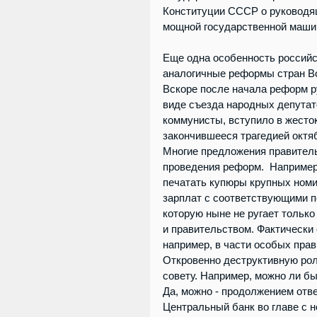
Конституции СССР о руководящ
мощной государственной маши
Еще одна особенность российс
аналогичные реформы стран Во
Вскоре после начала реформ ру
виде съезда народных депутато
коммунисты, вступило в жесток
закончившееся трагедией октяб
Многие предложения правитель
проведения реформ.  Например
печатать купюры крупных номи
зарплат с соответствующими п
которую ныне не ругает тольк
и правительством. Фактически
например, в части особых прав
Откровенно деструктивную рол
совету. Например, можно ли б
Да, можно - продолжением отв
Центральный банк во главе с н