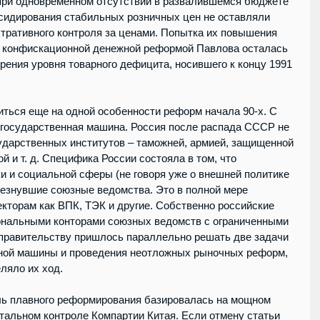
при одновременном отсутствии в развалившемся бюджете 
сидирования стабильных розничных цен не оставляли 
тративного контроля за ценами. Попытка их повышения 
 с конфискационной денежной реформой Павлова осталась 
рения уровня товарного дефицита, носившего к концу 1991 
иться еще на одной особенности реформ начала 90-х. С 
государственная машина. Россия после распада СССР не 
дарственных институтов – таможней, армией, защищенной 
й и т. д. Специфика России состояла в том, что 
 и социальной сферы (не говоря уже о внешней политике 
чезнувшие союзные ведомства. Это в полной мере 
кторам как ВПК, ТЭК и другие. Собственно российские 
ональными конторами союзных ведомств с ограниченными 
и правительству пришлось параллельно решать две задачи 
нной машины и проведения неотложных рыночных реформ, 
ляло их ход.
тальном контроле Компартии Китая. Если отмену статьи 