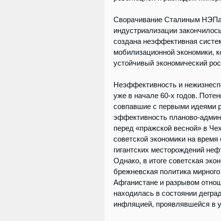
Сворачивание Сталиным НЭПа 
индустриализации закончилось
создана неэффективная систем
мобилизационной экономики, к
устойчивый экономический рост
Неэффективность и нежизнеспо
уже в начале 60-х годов. Поте
совпавшие с первыми идеями р
эффективность планово-админи
перед «пражской весной» в Че
советской экономики на время
гигантских месторождений неф
Однако, в итоге советская эко
брежневская политика мирного
Афганистане и разрывом отноше
находилась в состоянии дегра
инфляцией, проявлявшейся в 