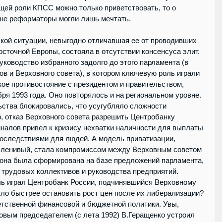
ей роли КПСС можно только приветствовать, то о 
не реформаторы могли лишь мечтать.
кой ситуации, невыгодно отличавшая ее от проводивших 
сточной Европы, состояла в отсутствии консенсуса элит. 
ководство избранного задолго до этого парламента (в 
в и Верховного совета), в котором ключевую роль играли 
ое противостояние с президентом и правительством, 
ря 1993 года. Оно повторялось и на региональном уровне. 
ства блокировались, что усугубляло сложности 
, отказ Верховного совета разрешить Центробанку 
налов привел к кризису нехватки наличности для выплаты 
оследствиями для людей. А модель приватизации, 
о ленивый, стала компромиссом между Верховным советом 
 она была сформирована на базе предложений парламента, 
 трудовых коллективов и руководства предприятий. 
ь играл Центробанк России, подчинявшийся Верховному 
ыло быстрее остановить рост цен после их либерализации? 
етственной финансовой и бюджетной политики. Увы, 
овым председателем (с лета 1992) В.Геращенко устроил 