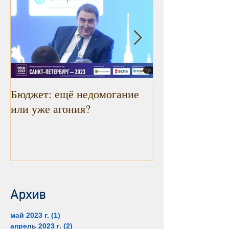
Бюджет: ещё недомогание
Инфляция прод
или уже агония?
снижаться. Рад
констатировать
Архив
май 2023 г.
(1)
1 пост
апрель 2023 г.
(2)
2 поста