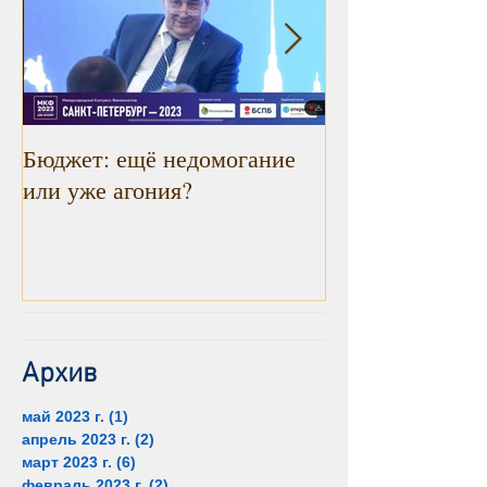
Бюджет: ещё недомогание
Инфляция прод
или уже агония?
снижаться. Рад
констатировать
Архив
май 2023 г.
(1)
1 пост
апрель 2023 г.
(2)
2 поста
март 2023 г.
(6)
6 постов
февраль 2023 г.
(2)
2 поста