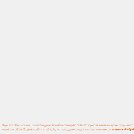
В процессе работы мой сайт, как и любой другой, автоматически получает от Вашего устройства небольшие кусочки программного
устройства с сайтом. Продолжая работу на сайте, Вы, тем самым, демонстрируете согласие с условиями
соглашения об обра