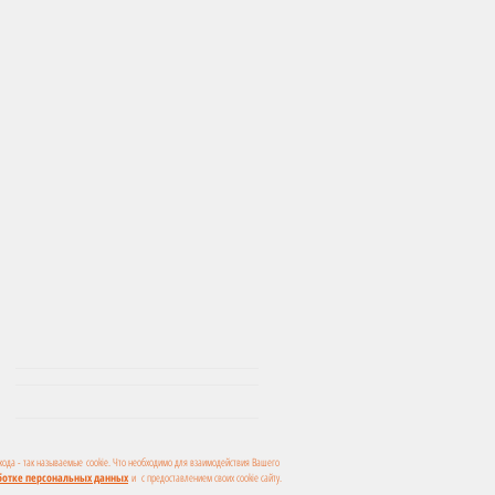
 кода - так называемые cookie. Что необходимо для взаимодействия Вашего
ботке персональных данных
и с предоставлением своих cookie сайту.