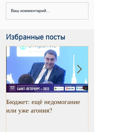
Ваш комментарий...
Избранные посты
Бюджет: ещё недомогание
Инфляция прод
или уже агония?
снижаться. Рад
констатировать