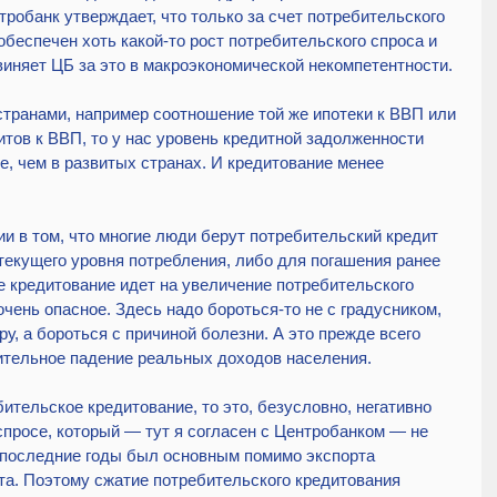
робанк утверждает, что только за счет потребительского 
обеспечен хоть какой-то рост потребительского спроса и 
виняет ЦБ за это в макроэкономической некомпетентности.
странами, например соотношение той же ипотеки к ВВП или 
тов к ВВП, то у нас уровень кредитной задолженности 
, чем в развитых странах. И кредитование менее 
и в том, что многие люди берут потребительский кредит 
текущего уровня потребления, либо для погашения ранее 
се кредитование идет на увеличение потребительского 
очень опасное. Здесь надо бороться-то не с градусником, 
у, а бороться с причиной болезни. А это прежде всего 
ительное падение реальных доходов населения.
ительское кредитование, то это, безусловно, негативно 
просе, который — тут я согласен с Центробанком — не 
в последние годы был основным помимо экспорта 
та. Поэтому сжатие потребительского кредитования 