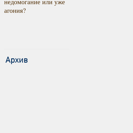
недомогание или уже
снижаться. Радоваться
агония?
или констатировать?
Архив