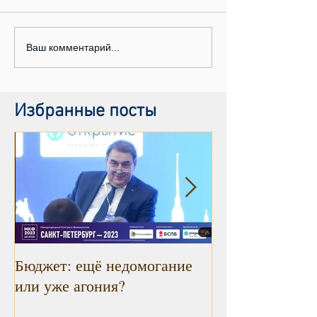
Ваш комментарий...
Избранные посты
Бюджет: ещё недомогание
Инфляция прод
или уже агония?
снижаться. Рад
констатировать