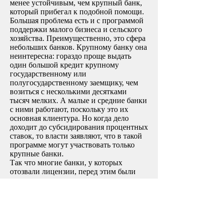
менее устойчивым, чем крупный банк,
который прибегал к подобной помощи.
Большая проблема есть и с программой
поддержки малого бизнеса и сельского
хозяйства. Преимущественно, это сфера
небольших банков. Крупному банку она
неинтересна: гораздо проще выдать
один большой кредит крупному
государственному или
полугосударственному заемщику, чем
возиться с несколькими десятками
тысяч мелких. А малые и средние банки
с ними работают, поскольку это их
основная клиентура. Но когда дело
доходит до субсидирования процентных
ставок, то власти заявляют, что в такой
программе могут участвовать только
крупные банки.
Так что многие банки, у которых
отозвали лицензии, перед этим были
попросту отсечены от
госфинансирования. На поддержку
крупных банков выделяются сотни
миллиардов рублей, а малые и средние
банки в рамках антикризисных