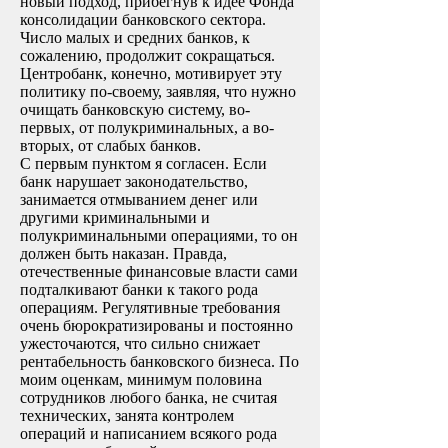
новый подход, прибегнув к идее Фонда
консолидации банковского сектора.
Число малых и средних банков, к
сожалению, продолжит сокращаться.
Центробанк, конечно, мотивирует эту
политику по-своему, заявляя, что нужно
очищать банковскую систему, во-
первых, от полукриминальных, а во-
вторых, от слабых банков.
С первым пунктом я согласен. Если
банк нарушает законодательство,
занимается отмыванием денег или
другими криминальными и
полукриминальными операциями, то он
должен быть наказан. Правда,
отечественные финансовые власти сами
подталкивают банки к такого рода
операциям. Регулятивные требования
очень бюрократизированы и постоянно
ужесточаются, что сильно снижает
рентабельность банковского бизнеса. По
моим оценкам, минимум половина
сотрудников любого банка, не считая
технических, занята контролем
операций и написанием всякого рода