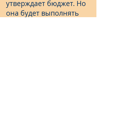
утверждает бюджет. Но
она будет выполнять
свои функции
эффективно, если в ней
будут работать не
марионетки
исполнительной власти,
а компетентные,
имеющие опыт
государственного
управления и при этом
активные,
неравнодушные
депутаты.