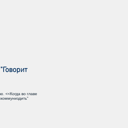
"Говорит
. <<Когда во главе
"скоммуниздить"