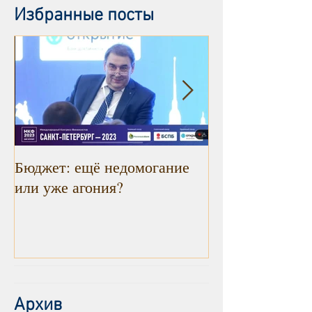
Избранные посты
Бюджет: ещё недомогание
Инфляция прод
или уже агония?
снижаться. Рад
констатировать
Архив