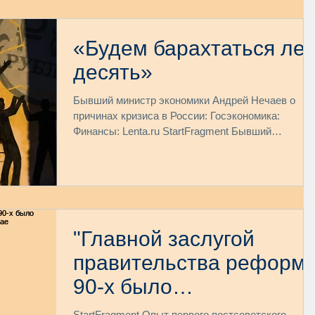
«Будем барахтаться лет
десять»
Бывший министр экономики Андрей Нечаев о
причинах кризиса в России: Госэкономика:
Финансы: Lenta.ru StartFragment Бывший
министр...
"Главной заслугой
правительства реформ
90-х было
предотвращение
StartFragment Опыт первого постсоветского