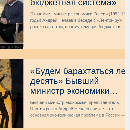
бюджетная система»
Экономист, министр экономики России (1992-199
годы) Андрей Нечаев в беседе с «Лентой.ру»
рассказал о том, почему текущая бюджетная...
«Будем барахтаться лет
десять» Бывший
министр экономики
Андрей Нечаев о
Бывший министр экономики, представитель
причинах кризиса в
Партии роста Андрей Нечаев считает, что
основная экономическая проблема в России —
России
отсутствие...