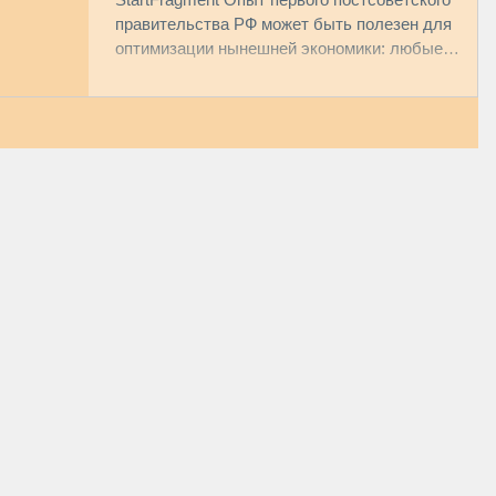
гражданской войны" -
правительства РФ может быть полезен для
оптимизации нынешней экономики: любые
Нечае
программы, с...